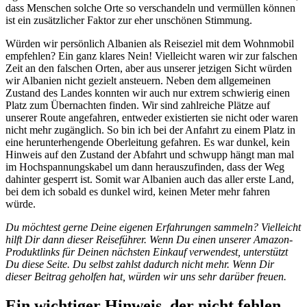
dass Menschen solche Orte so verschandeln und vermüllen können
ist ein zusätzlicher Faktor zur eher unschönen Stimmung.
Würden wir persönlich Albanien als Reiseziel mit dem Wohnmobil
empfehlen? Ein ganz klares Nein! Vielleicht waren wir zur falschen
Zeit an den falschen Orten, aber aus unserer jetzigen Sicht würden
wir Albanien nicht gezielt ansteuern. Neben dem allgemeinen
Zustand des Landes konnten wir auch nur extrem schwierig einen
Platz zum Übernachten finden. Wir sind zahlreiche Plätze auf
unserer Route angefahren, entweder existierten sie nicht oder waren
nicht mehr zugänglich. So bin ich bei der Anfahrt zu einem Platz in
eine herunterhengende Oberleitung gefahren. Es war dunkel, kein
Hinweis auf den Zustand der Abfahrt und schwupp hängt man mal
im Hochspannungskabel um dann herauszufinden, dass der Weg
dahinter gesperrt ist. Somit war Albanien auch das aller erste Land,
bei dem ich sobald es dunkel wird, keinen Meter mehr fahren
würde.
Du möchtest gerne Deine eigenen Erfahrungen sammeln? Vielleicht
hilft Dir dann dieser Reiseführer.
Wenn Du einen unserer Amazon-
Produktlinks für Deinen nächsten Einkauf verwendest, unterstützt
Du diese Seite. Du selbst zahlst dadurch nicht mehr. Wenn Dir
dieser Beitrag geholfen hat, würden wir uns sehr darüber freuen.
Ein wichtiger Hinweis, der nicht fehlen