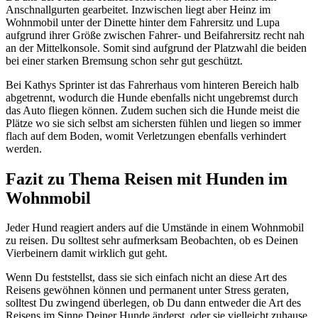
Anschnallgurten gearbeitet. Inzwischen liegt aber Heinz im
Wohnmobil unter der Dinette hinter dem Fahrersitz und Lupa
aufgrund ihrer Größe zwischen Fahrer- und Beifahrersitz recht nah
an der Mittelkonsole. Somit sind aufgrund der Platzwahl die beiden
bei einer starken Bremsung schon sehr gut geschützt.
Bei Kathys Sprinter ist das Fahrerhaus vom hinteren Bereich halb
abgetrennt, wodurch die Hunde ebenfalls nicht ungebremst durch
das Auto fliegen können. Zudem suchen sich die Hunde meist die
Plätze wo sie sich selbst am sichersten fühlen und liegen so immer
flach auf dem Boden, womit Verletzungen ebenfalls verhindert
werden.
Fazit zu Thema Reisen mit Hunden im
Wohnmobil
Jeder Hund reagiert anders auf die Umstände in einem Wohnmobil
zu reisen. Du solltest sehr aufmerksam Beobachten, ob es Deinen
Vierbeinern damit wirklich gut geht.
Wenn Du feststellst, dass sie sich einfach nicht an diese Art des
Reisens gewöhnen können und permanent unter Stress geraten,
solltest Du zwingend überlegen, ob Du dann entweder die Art des
Reisens im Sinne Deiner Hunde änderst, oder sie vielleicht zuhause