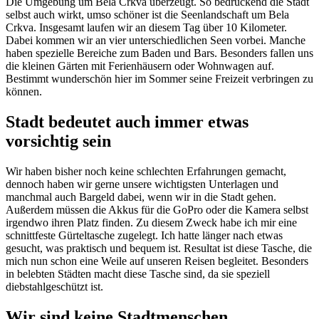
Die Umgebung um Bela Crkva überzeugt. So bedrückend die Stadt
selbst auch wirkt, umso schöner ist die Seenlandschaft um Bela
Crkva. Insgesamt laufen wir an diesem Tag über 10 Kilometer.
Dabei kommen wir an vier unterschiedlichen Seen vorbei. Manche
haben spezielle Bereiche zum Baden und Bars. Besonders fallen uns
die kleinen Gärten mit Ferienhäusern oder Wohnwagen auf.
Bestimmt wunderschön hier im Sommer seine Freizeit verbringen zu
können.
Stadt bedeutet auch immer etwas
vorsichtig sein
Wir haben bisher noch keine schlechten Erfahrungen gemacht,
dennoch haben wir gerne unsere wichtigsten Unterlagen und
manchmal auch Bargeld dabei, wenn wir in die Stadt gehen.
Außerdem müssen die Akkus für die GoPro oder die Kamera selbst
irgendwo ihren Platz finden. Zu diesem Zweck habe ich mir eine
schnittfeste Gürteltasche zugelegt. Ich hatte länger nach etwas
gesucht, was praktisch und bequem ist. Resultat ist diese Tasche, die
mich nun schon eine Weile auf unseren Reisen begleitet. Besonders
in belebten Städten macht diese Tasche sind, da sie speziell
diebstahlgeschützt ist.
Wir sind keine Stadtmenschen